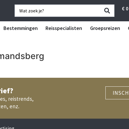
€
0
Bestemmingen
Reisspecialisten
Groepsreizen
Amandsberg
ief?
INSCH
es, reistrends,
zen, enz.
rtising