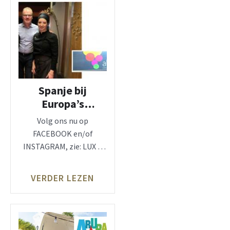
Spanje bij
Europa’s
populairste
Volg ons nu op
vakantielanden
FACEBOOK en/of
INSTAGRAM, zie: LUX &
TRAVEL magazine
Spanje behoort bij
VERDER LEZEN