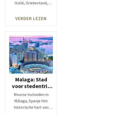
Italië, Griekenland,
Portugal, Turkije…
Geniet van je zalige
VERDER LEZEN
zomer via Spanje 3.000
Malaga: Stad
voor stedentrip
en
Moorse invloeden in
strandvakantie!
Málaga, Spanje Het
historische hart van
Málaga is prachtig.