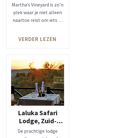
voor de kust van
Martha’s Vineyard is zo’n
Massachusetts
plek waar je niet alleen
naartoe reist om iets te
bezoeken,
VERDER LEZEN
Laluka Safari
Lodge, Zuid-
Afrika
De prachtige lodge