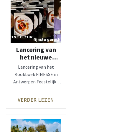
Lancering van
het nieuwe
kookboek
Lancering van het
FINESSE
Kookboek FINESSE in
Antwerpen Feestelijke
presentatie van FINESSE
in Restaurant Fine Fleur
VERDER LEZEN