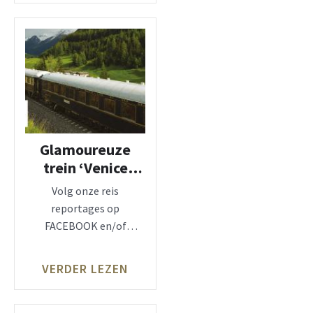
Glamoureuze
trein ‘Venice
Simplon-Orient-
Volg onze reis
Express’
reportages op
FACEBOOK en/of
INSTAGRAM, zie: LUX &
TRAVEL magazine
VERDER LEZEN
Belmond ‘Venice