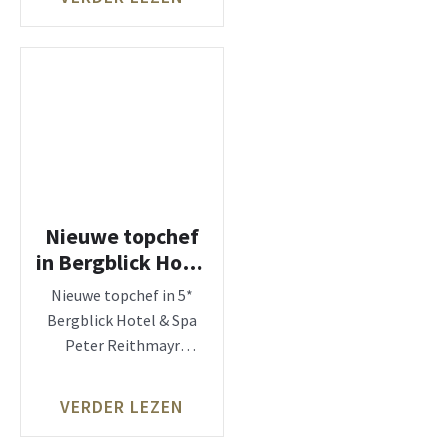
Nieuwe topchef
in Bergblick Hotel
& Spa, Oostenrijk
Nieuwe topchef in 5*
Bergblick Hotel & Spa
Peter Reithmayr
behoort tot de top 50
VERDER LEZEN