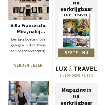
nu
verkrijgbaar
Villa Franceschi,
Mira, nabij
Venetië, Relais &
Een luxe boetiekhotel
Châteaux
gelegen in Mira, Italië,
aan de schilderachtige
BESTEL NU
rivier de Brenta. Deze
historische
VERDER LEZEN
Magazine is
nu
verkrijgbaar