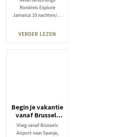
Rondreis Explore
Jamaica: 10 nachten/11
dagen Ontmoet de
mensen, luister naar de
VERDER LEZEN
muziek van
Begin je vakantie
vanaf Brussels
Airport
Vlieg vanaf Brussels
Airport naar Spanje,