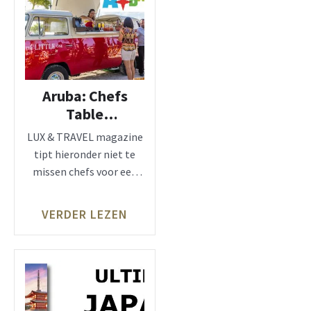
Aruba: Chefs
Table
Restaurants
LUX & TRAVEL magazine
tipt hieronder niet te
missen chefs voor een
exclusieve
gastronomische
VERDER LEZEN
ontdekkingsreis