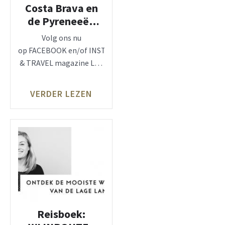
Costa Brava en
de Pyreneeën
van Girona,
Volg ons nu
op FACEBOOK en/of INSTAGRAM, zie: LUX
& TRAVEL magazine LUX
& TRAVEL Magazine
genoot van
VERDER LEZEN
een degustatiemenu
van Quim
Reisboek: