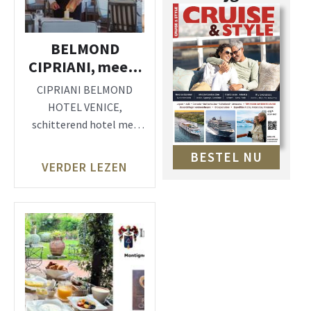
BELMOND
CIPRIANI, meest
glamoureus hotel
CIPRIANI BELMOND
in Venetië!
HOTEL VENICE,
schitterend hotel met
uitzicht op Venetië en
BESTEL NU
San Marcoplein Beleef de
VERDER LEZEN