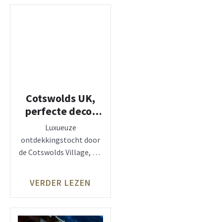
Cotswolds UK,
perfecte decor
voor luxueus
Luxueuze
verblijf
ontdekkingstocht door
de Cotswolds Village, UK
Maak een korte reis
vanuit Londen en verken
VERDER LEZEN