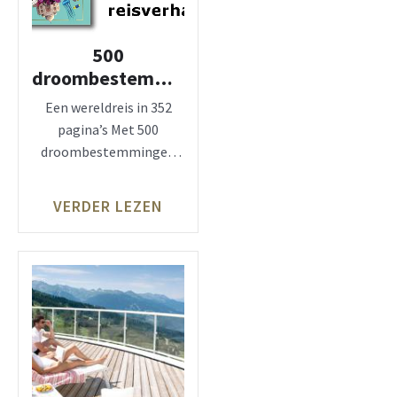
500
droombestemmingen:
hét cadeauboek
Een wereldreis in 352
voor wie van
pagina’s Met 500
reizen houdt
droombestemmingen
maak je een inspiratie­
reis rond de wereld.
VERDER LEZEN