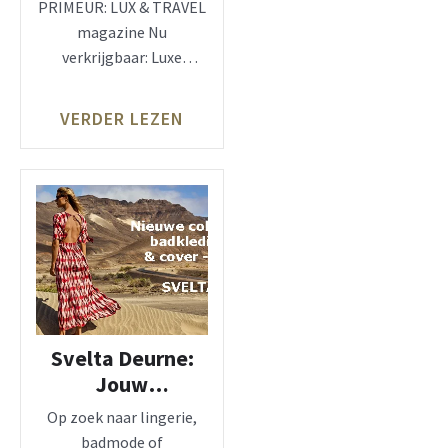
reismagazine
PRIMEUR: LUX & TRAVEL
magazine Nu
verkrijgbaar: Luxe
reismagazine met
bijzondere
VERDER LEZEN
bestemmingen,
citytrips, luxe cruises,
Svelta Deurne:
Jouw
bestemming voor
Op zoek naar lingerie,
lingerie,
badmode of