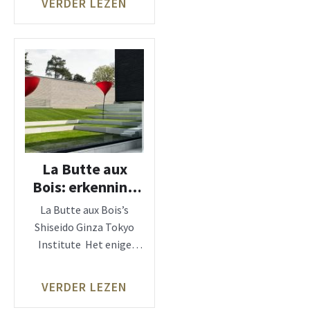
VERDER LEZEN
scala aan
La Butte aux
Bois: erkenning
officieel Shiseido
La Butte aux Bois’s
Instituut.
Shiseido Ginza Tokyo
Institute Het enige
officieel erkende
instituut van de
VERDER LEZEN
BENELUX