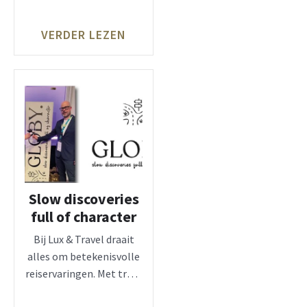
groepscruise 16
september 2027. Vlucht
VERDER LEZEN
met Air Tahiti Nui
Slow discoveries
full of character
Bij Lux & Travel draait
alles om betekenisvolle
reiservaringen. Met trots
stellen we je voor