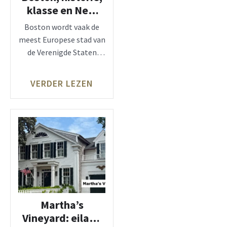
klasse en New
England-charme
Boston wordt vaak de
aan zee
meest Europese stad van
de Verenigde Staten
genoemd. En dat voel
VERDER LEZEN
Martha’s
Vineyard: eiland