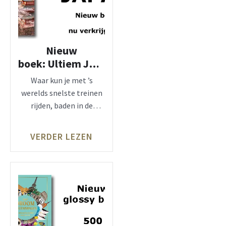
Nieuw
boek: Ultiem Japan,
100
Waar kun je met ’s
hoogtepunten
werelds snelste treinen
rijden, baden in de
warmwaterbronnen van
een
VERDER LEZEN