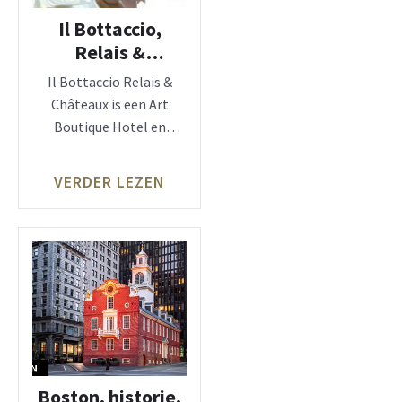
Il Bottaccio,
Relais &
Châteaux in
Il Bottaccio Relais &
Toscanië
Châteaux is een Art
Boutique Hotel en
gelegen nabij Forte Dei
VERDER LEZEN
Boston, historie,