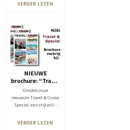
VERDER LEZEN
NIEUWE
brochure: “Travel
& Cruise Special
Ontdek onze
Trends 2026”
nieuwste Travel & Cruise
Special: een stijlvolle
inspiratiebrochure van
de uitgevers van LUX &
VERDER LEZEN