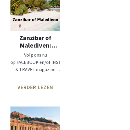
Zanzibar of
Malediven:
inclusief
Volg ons nu
vluchten!
op FACEBOOK en/of INSTAGRAM, zie: LUX
& TRAVEL magazine
Met Live To Travel naar
Zanzibar of de
VERDER LEZEN
Malediven?