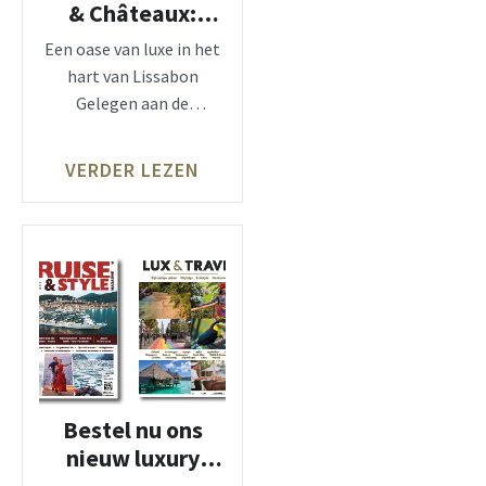
& Châteaux:
Hotel Valverde
Een oase van luxe in het
Lisboa
hart van Lissabon
Gelegen aan de
prestigieuze Avenida da
VERDER LEZEN
Bestel nu ons
nieuw luxury