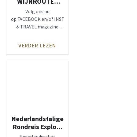
WIJNROUTES
BENELUX
Volg ons nu
op FACEBOOK en/of INSTAGRAM, zie: LUX
& TRAVEL magazine
Wijnroutes in Nederland
en België gebundeld in
VERDER LEZEN
boek
Nederlandstalige
Rondreis Explore
Jamaica
Nederlandstalige