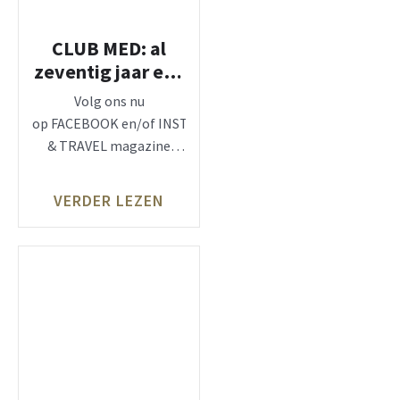
CLUB MED: al
zeventig jaar een
succesverhaal
Volg ons nu
op FACEBOOK en/of INSTAGRAM, zie: LUX
& TRAVEL magazine
CLUB MED, Peace of
Mind is a Destination
VERDER LEZEN