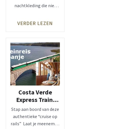
badmode en
nachtkleding die niet
nachtkleding
alleen prachtig oogt
maar ook perfect
VERDER LEZEN
Costa Verde
Express Train:
Santiago de
Stap aan boord van deze
Compostela
authentieke “cruise op
rails” Laat je meenemen