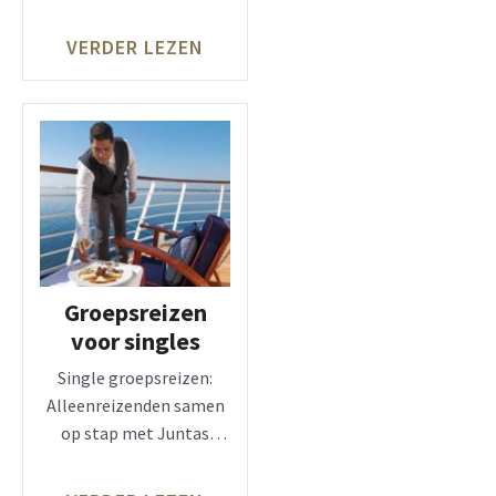
op een 6-daagse
VERDER LEZEN
Groepsreizen
voor singles
Single groepsreizen:
Alleenreizenden samen
op stap met Juntas
Single groepsreizen
omvatten een breed