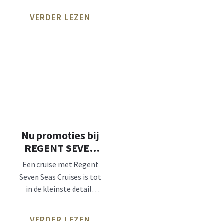
Málaga is in
VERDER LEZEN
Nu promoties bij
REGENT SEVEN
SEAS, ultra-luxe
Een cruise met Regent
Seven Seas Cruises is tot
in de kleinste details
verzorgd, zo
VERDER LEZEN