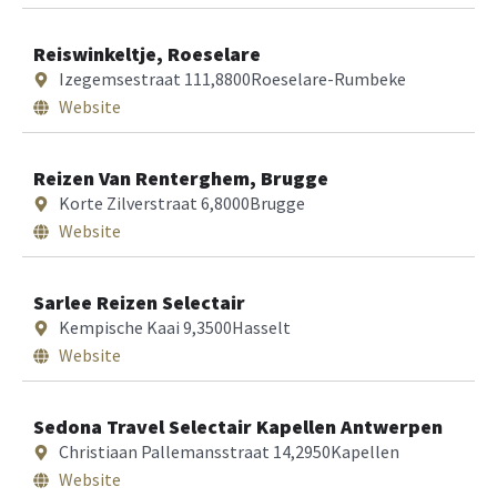
Reiswinkeltje, Roeselare
Izegemsestraat 111,
8800
Roeselare-Rumbeke
Website
Reizen Van Renterghem, Brugge
Korte Zilverstraat 6,
8000
Brugge
Website
Sarlee Reizen Selectair
Kempische Kaai 9,
3500
Hasselt
Website
Sedona Travel Selectair Kapellen Antwerpen
Christiaan Pallemansstraat 14,
2950
Kapellen
Website