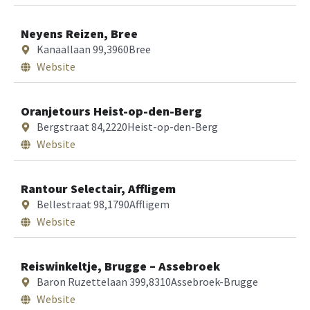
Neyens Reizen, Bree
Kanaallaan 99,
3960
Bree
Website
Oranjetours Heist-op-den-Berg
Bergstraat 84,
2220
Heist-op-den-Berg
Website
Rantour Selectair, Affligem
Bellestraat 98,
1790
Affligem
Website
Reiswinkeltje, Brugge – Assebroek
Baron Ruzettelaan 399,
8310
Assebroek-Brugge
Website