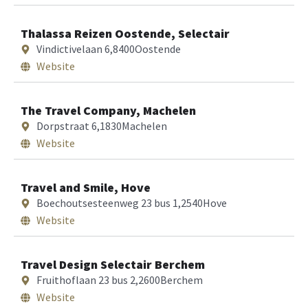
Thalassa Reizen Oostende, Selectair
Vindictivelaan 6,
8400
Oostende
Website
The Travel Company, Machelen
Dorpstraat 6,
1830
Machelen
Website
Travel and Smile, Hove
Boechoutsesteenweg 23 bus 1,
2540
Hove
Website
Travel Design Selectair Berchem
Fruithoflaan 23 bus 2,
2600
Berchem
Website