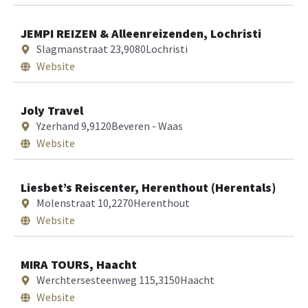
JEMPI REIZEN & Alleenreizenden, Lochristi
Slagmanstraat 23,
9080
Lochristi
Website
Joly Travel
Yzerhand 9,
9120
Beveren - Waas
Website
Liesbet’s Reiscenter, Herenthout (Herentals)
Molenstraat 10,
2270
Herenthout
Website
MIRA TOURS, Haacht
Werchtersesteenweg 115,
3150
Haacht
Website