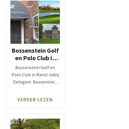
Bossenstein Golf
en Polo Club in
Ranst
Bossenstein Golf en
Polo Club in Ranst nabij
Oelegem Bossenstein
Golf en Polo Club ligt op
het
VERDER LEZEN