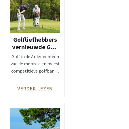
Golfliefhebbers
vernieuwde Golf
Five Nations
Golf in de Ardennen: één
Durbuy
van de mooiste en meest
competitieve golfbanen
van België De mooiste
VERDER LEZEN