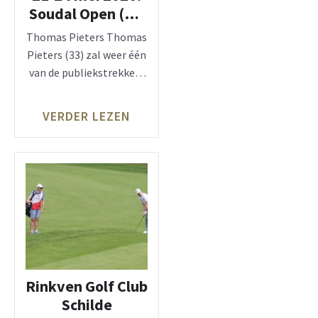
Soudal Open (DP
World Tour) –
Thomas Pieters Thomas
Rinkven Golf
Pieters (33) zal weer één
Club, Schilde
van de publiekstrekkers
zijn op de affiche voor
VERDER LEZEN
Rinkven Golf Club
Schilde