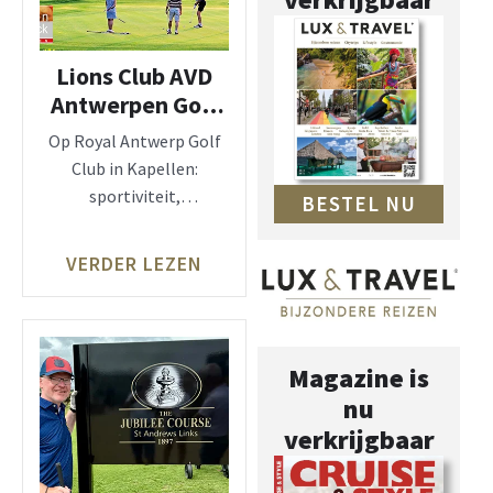
Lions Club AVD
Antwerpen Golf
Event 28
Op Royal Antwerp Golf
augustus 2026
Club in Kapellen:
sportiviteit,
BESTEL NU
gastronomie en
solidariteit! Op vrijdag 28
VERDER LEZEN
augustus
Magazine is
nu
verkrijgbaar