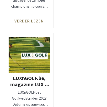
uitdagende 18 holes
Nederland
championship course,
die is ontworpen door de
Amerikaanse
VERDER LEZEN
LUXnGOLF.be,
magazine LUX &
GOLF®,
LUXnGOLF.be :
wedstrijden 2027
Golfwedstrijden 2027
Datums op aanvraag