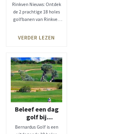
Rinkven Nieuws: Ontdek
de 2 prachtige 18 holes
golfbanen van Rinkven
Golfclub Schilde nabij
Antwerpen.
VERDER LEZEN
Beleef een dag
golf bij
Bernardus,
Bernardus Golf is een
Cromvoirt