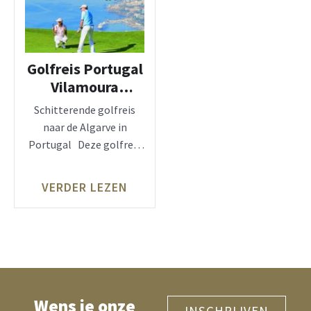
Golfreis Portugal
Vilamoura
Algarve
Schitterende golfreis
naar de Algarve in
Portugal Deze golfreis
staat onder begeleiding
van onze
VERDER LEZEN
Wens je onze
INSCHRIJVEN