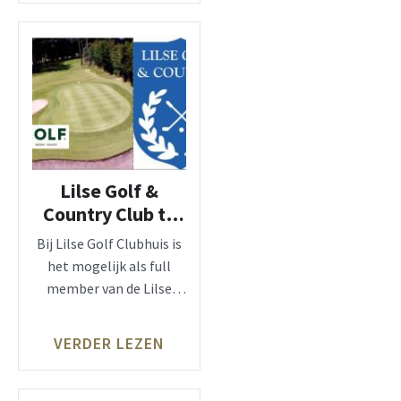
Lilse Golf &
Country Club te
Lille-Gierle-
Bij Lilse Golf Clubhuis is
Beerse
het mogelijk als full
member van de Lilse
Golf & Country Club.
VERDER LEZEN