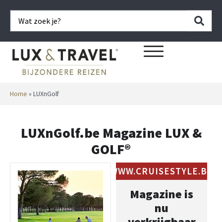
Home
»
LUXnGolf
LUXnGolf.be Magazine LUX &
GOLF®
WWW.CRUISESTYLE.BE
Magazine is
nu
verkrijgbaar