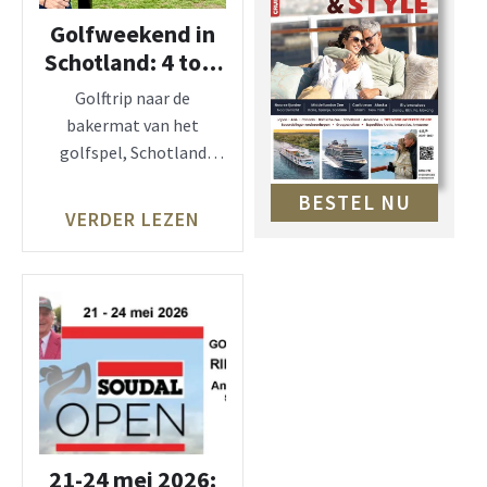
Golfweekend in
Schotland: 4 top-
golfbanen!
Golftrip naar de
bakermat van het
golfspel, Schotland
staat terecht bij veel
BESTEL NU
golfers hoog op
VERDER LEZEN
21-24 mei 2026: