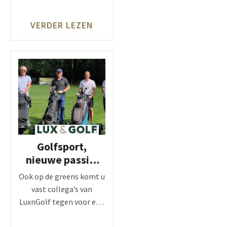
wanneer er weer
tornooien mogen
VERDER LEZEN
doorgaan. Doe je
Golfsport,
nieuwe passie.
LuxnGolf
Ook op de greens komt u
wedstrijd 2027
vast collega’s van
LuxnGolf tegen voor een
partijtje golf