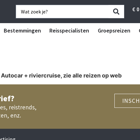
€
0
Bestemmingen
Reisspecialisten
Groepsreizen
utocar + riviercruise, zie alle reizen op web
ief?
INSCH
es, reistrends,
zen, enz.
rtising