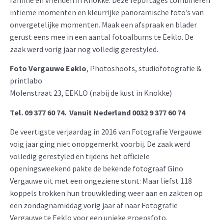
familie en vrienden in Knokke. Deze reportages combineren
intieme momenten en kleurrijke panoramische foto’s van
onvergetelijke momenten. Maak een afspraak en blader
gerust eens mee in een aantal fotoalbums te Eeklo. De
zaak werd vorig jaar nog volledig gerestyled.
Foto Vergauwe Eeklo
, Photoshoots, studiofotografie &
printlabo
Molenstraat 23, EEKLO (nabij de kust in Knokke)
Tel. 09 377 60 74
. Vanuit Nederland 0032 9 377 60 74
De veertigste verjaardag in 2016 van Fotografie Vergauwe
voig jaar ging niet onopgemerkt voorbij. De zaak werd
volledig gerestyled en tijdens het officiële
openingsweekend pakte de bekende fotograaf Gino
Vergauwe uit met een ongeziene stunt: Maar liefst 118
koppels trokken hun trouwkleding weer aan en zakten op
een zondagnamiddag vorig jaar af naar Fotografie
Vergauwe te Eeklo voor een unieke groepsfoto.