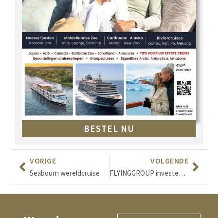
BESTEL NU
VORIGE
VOLGENDE
Seabourn wereldcruise
FLYINGGROUP investeert in nieuw hoofdkwartier.