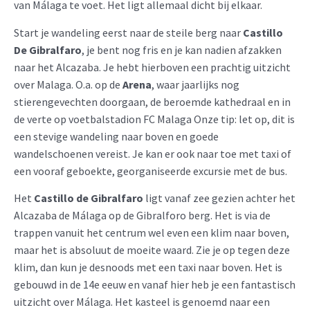
van Málaga te voet. Het ligt allemaal dicht bij elkaar.
Start je wandeling eerst naar de steile berg naar
Castillo
De Gibralfaro
, je bent nog fris en je kan nadien afzakken
naar het Alcazaba. Je hebt hierboven een prachtig uitzicht
over Malaga. O.a. op de
Arena
, waar jaarlijks nog
stierengevechten doorgaan, de beroemde kathedraal en in
de verte op voetbalstadion FC Malaga Onze tip: let op, dit is
een stevige wandeling naar boven en goede
wandelschoenen vereist. Je kan er ook naar toe met taxi of
een vooraf geboekte, georganiseerde excursie met de bus.
Het
Castillo de Gibralfaro
ligt vanaf zee gezien achter het
Alcazaba de Málaga op de Gibralforo berg. Het is via de
trappen vanuit het centrum wel even een klim naar boven,
maar het is absoluut de moeite waard. Zie je op tegen deze
klim, dan kun je desnoods met een taxi naar boven. Het is
gebouwd in de 14e eeuw en vanaf hier heb je een fantastisch
uitzicht over Málaga. Het kasteel is genoemd naar een