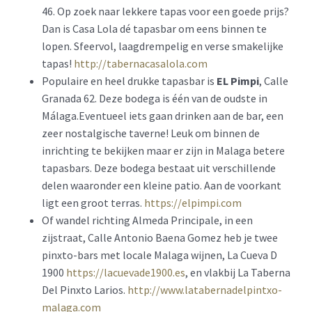
46. Op zoek naar lekkere tapas voor een goede prijs?
Dan is Casa Lola dé tapasbar om eens binnen te
lopen. Sfeervol, laagdrempelig en verse smakelijke
tapas!
http://tabernacasalola.com
Populaire en heel drukke tapasbar is
EL Pimpi
, Calle
Granada 62. Deze bodega is één van de oudste in
Málaga.Eventueel iets gaan drinken aan de bar, een
zeer nostalgische taverne! Leuk om binnen de
inrichting te bekijken maar er zijn in Malaga betere
tapasbars. Deze bodega bestaat uit verschillende
delen waaronder een kleine patio. Aan de voorkant
ligt een groot terras.
https://elpimpi.com
Of wandel richting Almeda Principale, in een
zijstraat, Calle Antonio Baena Gomez heb je twee
pinxto-bars met locale Malaga wijnen, La Cueva D
1900
https://lacuevade1900.es
, en vlakbij La Taberna
Del Pinxto Larios.
http://www.latabernadelpintxo-
malaga.com