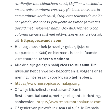
sardientjes met chimichurri saus), Mejillones cocinados
en una salsa marinera con curry (Gekookt mosselen in
een marinara kerriesaus), Croquetas rellenas de melón
con jamón, mahonesa y crujiente de jamón (Kroketjes
gevuld met meloen en ham).
Ook de
Arroz negro con
calamar (zwarte rijst met inktvis)
zag er aantrekkelijk
uit!
https://pezwanda.com
Hier tegenover heb je heerlijk gebak, ijsjes en
cappuccino in ‘
G44
’, en hiernaast is een befaamde
visrestaurant
Taberna Marinera
.
Alle drie zijn gelegen nabij
Picasso Museum
. Dit
museum hebben we ook bezocht en is, volgens onze
mening, interessant voor Picasso liefhebbers.
https://www.museopicassomalaga.org
Of wil je Michelinster restaurant? Dan is
Restaurant
Balausta
, met zijn elegante inrichting,
aanbevolen.
https://www.restaurantebalausta.com
Of geniet van pinxto’s in
Casa Lola
, Calle Granada