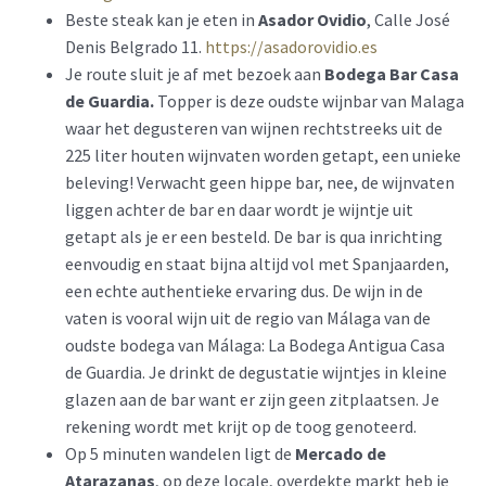
Beste steak kan je eten in
Asador Ovidio
, Calle José
Denis Belgrado 11.
https://asadorovidio.es
Je route sluit je af met bezoek aan
Bodega Bar Casa
de Guardia.
Topper is deze oudste wijnbar van Malaga
waar het degusteren van wijnen rechtstreeks uit de
225 liter houten wijnvaten worden getapt, een unieke
beleving! Verwacht geen hippe bar, nee, de wijnvaten
liggen achter de bar en daar wordt je wijntje uit
getapt als je er een besteld. De bar is qua inrichting
eenvoudig en staat bijna altijd vol met Spanjaarden,
een echte authentieke ervaring dus. De wijn in de
vaten is vooral wijn uit de regio van Málaga van de
oudste bodega van Málaga: La Bodega Antigua Casa
de Guardia. Je drinkt de degustatie wijntjes in kleine
glazen aan de bar want er zijn geen zitplaatsen. Je
rekening wordt met krijt op de toog genoteerd.
Op 5 minuten wandelen ligt de
Mercado de
Atarazanas
, op deze locale, overdekte markt heb je