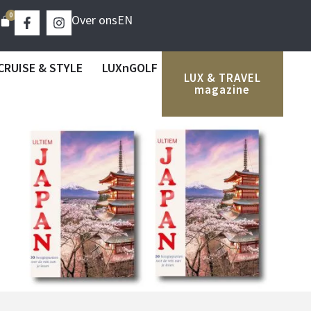
0
Over ons
EN
CRUISE & STYLE
LUXnGOLF
LUX & TRAVEL
magazine