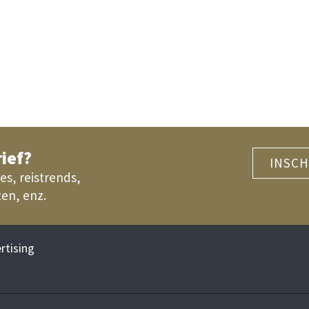
ief?
INSCH
es, reistrends,
zen, enz.
rtising