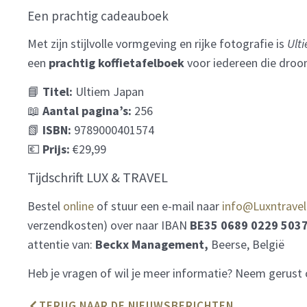
Een prachtig cadeauboek
Met zijn stijlvolle vormgeving en rijke fotografie is
Ult
een
prachtig koffietafelboek
voor iedereen die droom
📘
Titel:
Ultiem Japan
📖
Aantal pagina’s:
256
📗
ISBN:
9789000401574
💶
Prijs:
€29,99
Tijdschrift LUX & TRAVEL
Bestel
online
of stuur een e-mail naar
info@Luxntravel
verzendkosten) over naar IBAN
BE35 0689 0229 503
attentie van:
Beckx Management,
Beerse, België
Heb je vragen of wil je meer informatie? Neem gerust
TERUG NAAR DE NIEUWSBERICHTEN