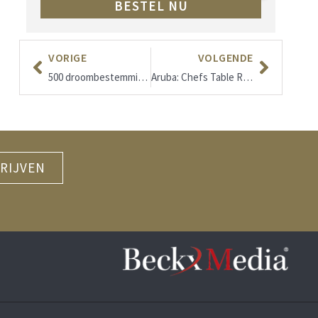
BESTEL NU
VORIGE
VOLGENDE
500 droombestemmingen: hét cadeauboek voor wie van reizen houdt
Aruba: Chefs Table Restaurants
RIJVEN