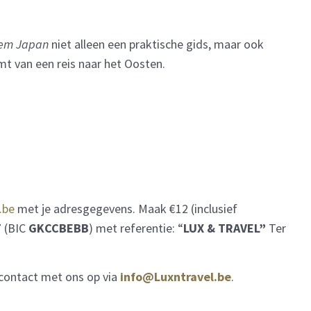
iem Japan
niet alleen een praktische gids, maar ook
t van een reis naar het Oosten.
.be
met je adresgegevens. Maak €12 (inclusief
7
(BIC
GKCCBEBB
) met referentie: “
LUX & TRAVEL”
Ter
 contact met ons op via
info@Luxntravel.be
.