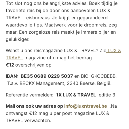
Tot slot nog ons belangrijkste advies: Boek tijdig je
favoriete reis bij de door ons aanbevolen LUX &
TRAVEL reisbureaus. Je krijgt er gegarandeerd
waardevolle tips. Maatwerk voor je droomreis, zeg
maar. Een zorgeloze reis maakt je immers blijer en
gelukkiger.
Wenst u ons reismagazine LUX & TRAVEL? Zie
LUX &
TRAVEL
magazine of u mag het bedrag
€12
overschrijven op
IBAN: BE35 0689 0229 5037
en BIC: GKCCBEBB.
T.a.v. BECKX Management, 2340 Beerse, België.
Referentie vermelden:
1X LUX & TRAVEL
editie 3
Mail ons ook uw adres op
info@luxntravel.be
.
Na
ontvangst €12 mag u per post magazine LUX &
TRAVEL verwachten.