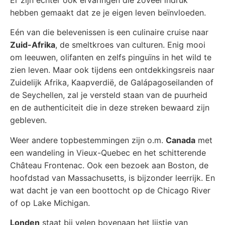
Er zijn echter ook ervaringen die zoveel indruk
hebben gemaakt dat ze je eigen leven beïnvloeden.
Eén van die belevenissen is een culinaire cruise naar
Zuid-Afrika
, de smeltkroes van culturen. Enig mooi
om leeuwen, olifanten en zelfs pinguïns in het wild te
zien leven. Maar ook tijdens een ontdekkingsreis naar
Zuidelijk Afrika, Kaapverdië, de Galápagoseilanden of
de Seychellen, zal je versteld staan van de puurheid
en de authenticiteit die in deze streken bewaard zijn
gebleven.
Weer andere topbestemmingen zijn o.m.
Canada
met
een wandeling in Vieux-Quebec en het schitterende
Château Frontenac. Ook een bezoek aan Boston, de
hoofdstad van Massachusetts, is bijzonder leerrijk. En
wat dacht je van een boottocht op de Chicago River
of op Lake Michigan.
Londen
staat bij velen bovenaan het lijstje van