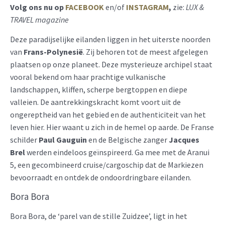
Volg ons nu op
FACEBOOK
en/of
INSTAGRAM
,
zie:
LUX &
TRAVEL magazine
Deze paradijselijke eilanden liggen in het uiterste noorden
van
Frans-Polynesië
. Zij behoren tot de meest afgelegen
plaatsen op onze planeet. Deze mysterieuze archipel staat
vooral bekend om haar prachtige vulkanische
landschappen, kliffen, scherpe bergtoppen en diepe
valleien. De aantrekkingskracht komt voort uit de
ongereptheid van het gebied en de authenticiteit van het
leven hier. Hier waant u zich in de hemel op aarde. De Franse
schilder
Paul Gauguin
en de Belgische zanger
Jacques
Brel
werden eindeloos geïnspireerd. Ga mee met de Aranui
5, een gecombineerd cruise/cargoschip dat de Markiezen
bevoorraadt en ontdek de ondoordringbare eilanden.
Bora Bora
Bora Bora, de ‘parel van de stille Zuidzee’, ligt in het