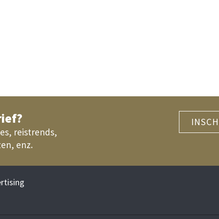
ief?
INSCH
es, reistrends,
zen, enz.
rtising