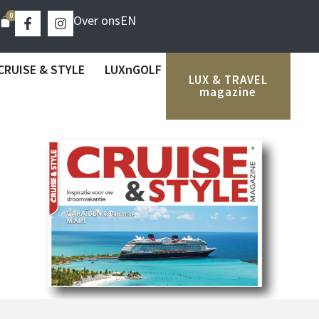
0
Over ons
EN
CRUISE & STYLE
LUXnGOLF
LUX & TRAVEL
magazine