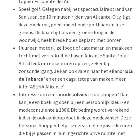
topper Escondite del Ar.
Speel golf: Gelegen nabij het spectaculaire strand van
San Juan, op 10 minuten rijden van Alicante-City, ligt
deze moderne, goed onderhoude golfbaan en luxe
greens. De baan ligt als een groene long in de
woonwijk, heeft brede holes beplant met bomen.
Huur een motor-, zeilboot of catamaran en maak een
tocht met vertrek uit de haven Alicante Santa Pola.
Altijd leuk om enkele uren op zee, zeker bij
zonsondergang. Je kan ook varen naar het eiland ‘
Isla
de Tabarca’
en er een daguitstap van maken. Meer
info: ‘ASENA Alicante’
Interesse om eens
mode advies
te ontvangen? Dan
kan je een boeking doen bij een persoonlijk kleur- en
modeconsulente à 180€. Dit bedrag wordt verrekend
indien je ook aankoop doet in deze modewinkel. Deze
Personal Shopper helpt je eerst met de juiste kleuren
die bij je passen in hun ingerichte privé ruimte met