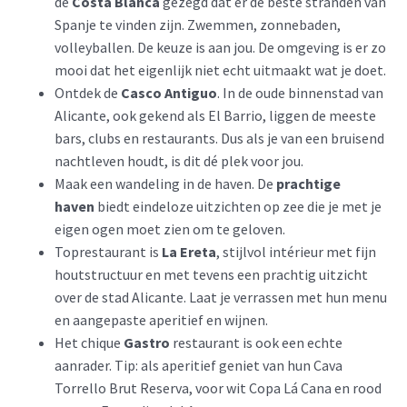
de
Costa Blanca
gezegd dat er de beste stranden van
Spanje te vinden zijn. Zwemmen, zonnebaden,
volleyballen. De keuze is aan jou. De omgeving is er zo
mooi dat het eigenlijk niet echt uitmaakt wat je doet.
Ontdek de
Casco Antiguo
. In de oude binnenstad van
Alicante, ook gekend als El Barrio, liggen de meeste
bars, clubs en restaurants. Dus als je van een bruisend
nachtleven houdt, is dit dé plek voor jou.
Maak een wandeling in de haven. De
prachtige
haven
biedt eindeloze uitzichten op zee die je met je
eigen ogen moet zien om te geloven.
Toprestaurant is
La Ereta
, stijlvol intérieur met fijn
houtstructuur en met tevens een prachtig uitzicht
over de stad Alicante. Laat je verrassen met hun menu
en aangepaste aperitief en wijnen.
Het chique
Gastro
restaurant is ook een echte
aanrader. Tip: als aperitief geniet van hun Cava
Torrello Brut Reserva, voor wit Copa Lá Cana en rood